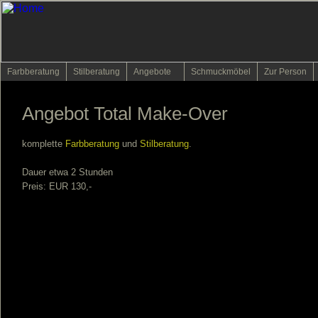
Farbberatung
Stilberatung
Angebote
Schmuckmöbel
Zur Person
Angebot Total Make-Over
komplette
Farbberatung
und
Stilberatung
.
Dauer etwa 2 Stunden
Preis: EUR 130,-